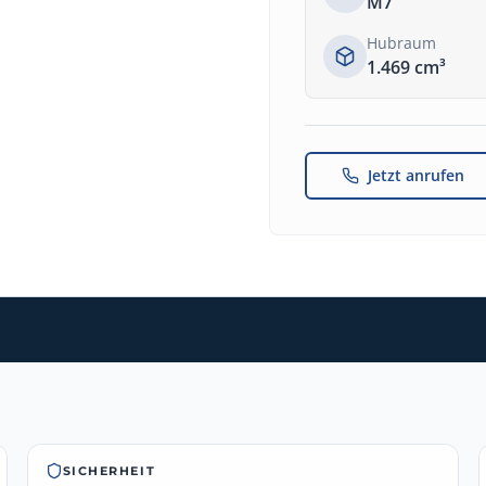
M7
Hubraum
1.469
cm³
Jetzt anrufen
SICHERHEIT