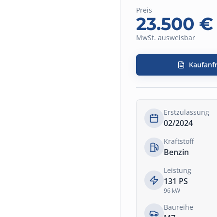
Preis
23.500
€
MwSt. ausweisbar
Kaufanf
Erstzulassung
02/2024
Kraftstoff
Benzin
Leistung
131
PS
96
kW
Baureihe