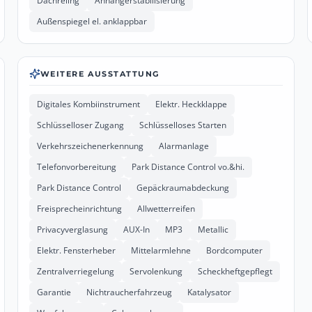
Dachreling
Anhängerstabilisierung
Außenspiegel el. anklappbar
WEITERE AUSSTATTUNG
Digitales Kombiinstrument
Elektr. Heckklappe
Schlüsselloser Zugang
Schlüsselloses Starten
Verkehrszeichenerkennung
Alarmanlage
Telefonvorbereitung
Park Distance Control vo.&hi.
Park Distance Control
Gepäckraumabdeckung
Freisprecheinrichtung
Allwetterreifen
Privacyverglasung
AUX-In
MP3
Metallic
Elektr. Fensterheber
Mittelarmlehne
Bordcomputer
Zentralverriegelung
Servolenkung
Scheckheftgepflegt
Garantie
Nichtraucherfahrzeug
Katalysator