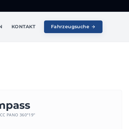
N
KONTAKT
Fahrzeugsuche
mpass
ACC PANO 360°19''