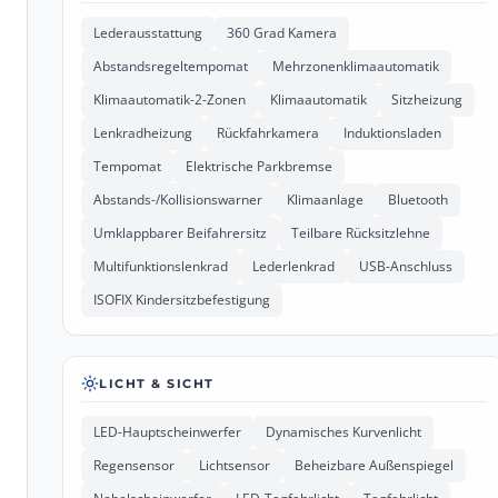
Lederausstattung
360 Grad Kamera
Abstandsregeltempomat
Mehrzonenklimaautomatik
Klimaautomatik-2-Zonen
Klimaautomatik
Sitzheizung
Lenkradheizung
Rückfahrkamera
Induktionsladen
Tempomat
Elektrische Parkbremse
Abstands-/Kollisionswarner
Klimaanlage
Bluetooth
Umklappbarer Beifahrersitz
Teilbare Rücksitzlehne
Multifunktionslenkrad
Lederlenkrad
USB-Anschluss
ISOFIX Kindersitzbefestigung
LICHT & SICHT
LED-Hauptscheinwerfer
Dynamisches Kurvenlicht
Regensensor
Lichtsensor
Beheizbare Außenspiegel