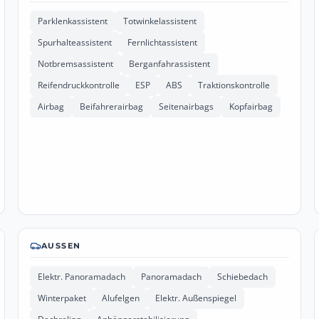
Parklenkassistent
Totwinkelassistent
Spurhalteassistent
Fernlichtassistent
Notbremsassistent
Berganfahrassistent
Reifendruckkontrolle
ESP
ABS
Traktionskontrolle
Airbag
Beifahrerairbag
Seitenairbags
Kopfairbag
AUSSEN
Elektr. Panoramadach
Panoramadach
Schiebedach
Winterpaket
Alufelgen
Elektr. Außenspiegel