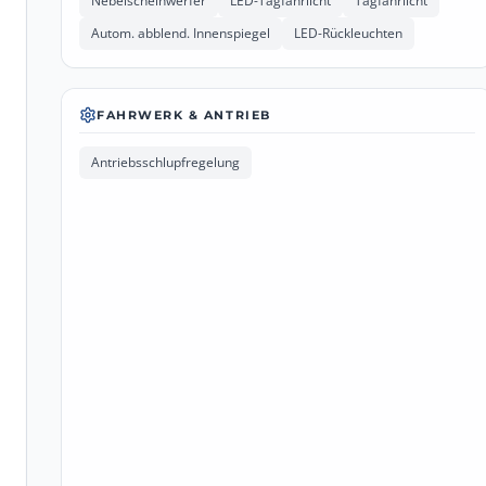
Nebelscheinwerfer
LED-Tagfahrlicht
Tagfahrlicht
Autom. abblend. Innenspiegel
LED-Rückleuchten
FAHRWERK & ANTRIEB
Antriebsschlupfregelung