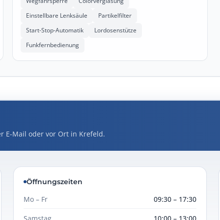
Wegfahrsperre
Colorverglasung
Einstellbare Lenksäule
Partikelfilter
Start-Stop-Automatik
Lordosenstütze
Funkfernbedienung
r E-Mail oder vor Ort in Krefeld.
Öffnungszeiten
Mo – Fr
09:30 – 17:30
Samstag
10:00 – 13:00