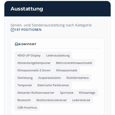
Ausstattung
Serien- und Sonderausstattung nach Kategorie
107
POSITIONEN
KOMFORT
HEAD-UP-Display
Lederausstattung
Abstandsregeltempomat
Mehrzonenklimaautomatik
Klimaautomatik-3-Zonen
Klimaautomatik
Sitzheizung
Ausparkassistent
Rückfahrkamera
Tempomat
Elektrische Parkbremse
Abstands-/Kollisionswarner
Sportsitze
Klimaanlage
Bluetooth
Multifunktionslenkrad
Lederlenkrad
USB-Anschluss