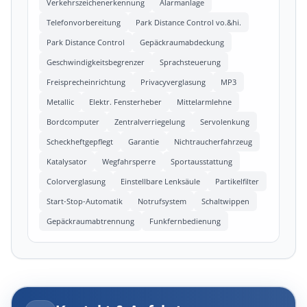
Verkehrszeichenerkennung
Alarmanlage
Telefonvorbereitung
Park Distance Control vo.&hi.
Park Distance Control
Gepäckraumabdeckung
Geschwindigkeitsbegrenzer
Sprachsteuerung
Freisprecheinrichtung
Privacyverglasung
MP3
Metallic
Elektr. Fensterheber
Mittelarmlehne
Bordcomputer
Zentralverriegelung
Servolenkung
Scheckheftgepflegt
Garantie
Nichtraucherfahrzeug
Katalysator
Wegfahrsperre
Sportausstattung
Colorverglasung
Einstellbare Lenksäule
Partikelfilter
Start-Stop-Automatik
Notrufsystem
Schaltwippen
Gepäckraumabtrennung
Funkfernbedienung