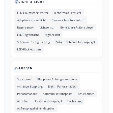
LICHT & SICHT
LED-Hauptscheinwerfer
Blendfreies Fernlicht
Adaptives Kurvenlicht
Dynamisches Kurvenlicht
Regensensor
Lichtsensor
Beheizbare Außenspiegel
LED-Tagfahrlicht
Tagfahrlicht
Scheinwerferregulierung
Autom. abblend. Innenspiegel
LED-Rückleuchten
AUSSEN
Sportpaket
Klappbare Anhängerkupplung
Anhängerkupplung
Elektr. Panoramadach
Panoramadach
Kommunikationspaket
Schiebedach
Alufelgen
Elektr. Außenspiegel
Dachreling
Außenspiegel el. anklappbar