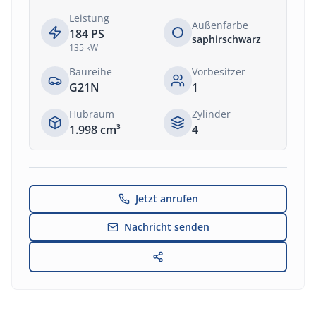
Leistung
Außenfarbe
184
PS
saphirschwarz
135
kW
Baureihe
Vorbesitzer
G21N
1
Hubraum
Zylinder
1.998
cm³
4
Jetzt anrufen
Nachricht senden