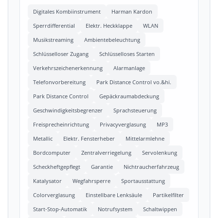
Digitales Kombiinstrument
Harman Kardon
Sperrdifferential
Elektr. Heckklappe
WLAN
Musikstreaming
Ambientebeleuchtung
Schlüsselloser Zugang
Schlüsselloses Starten
Verkehrszeichenerkennung
Alarmanlage
Telefonvorbereitung
Park Distance Control vo.&hi.
Park Distance Control
Gepäckraumabdeckung
Geschwindigkeitsbegrenzer
Sprachsteuerung
Freisprecheinrichtung
Privacyverglasung
MP3
Metallic
Elektr. Fensterheber
Mittelarmlehne
Bordcomputer
Zentralverriegelung
Servolenkung
Scheckheftgepflegt
Garantie
Nichtraucherfahrzeug
Katalysator
Wegfahrsperre
Sportausstattung
Colorverglasung
Einstellbare Lenksäule
Partikelfilter
Start-Stop-Automatik
Notrufsystem
Schaltwippen