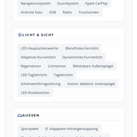
Navigationssystem
Soundsystem
Apple CarPlay
Android Auto
DAB
Radio
Touchscreen
LICHT & SICHT
LED-Hauptscheinwerfer
Blendfreies Fernlicht
Adaptives Kurvenlicht
Dynamisches Kurvenlicht
Regensensor
Lichtsensor
Beheizbare Außenspiegel
LED-Tagfahrlicht
Tagfahrlicht
Scheinwerferregulierung
Autom. abblend. Innenspiegel
LED-Rückleuchten
AUSSEN
Sportpaket
El. klappbare Anhängerkupplung