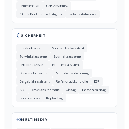
Lederlenkrad
USB-Anschluss
ISOFIX Kindersitzbefestigung
Isofix Beifahrersitz
SICHERHEIT
Parklenkassistent
Spurwechselassistent
Totwinkelassistent
Spurhalteassistent
Fernlichtassistent
Notbremsassistent
Berganfahrassistent
Müdigkeitserkennung
Bergabfahrassistent
Reifendruckkontrolle
ESP
ABS
Traktionskontrolle
Airbag
Beifahrerairbag
Seitenairbags
Kopfairbag
MULTIMEDIA