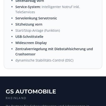
Seitenairbag vorn
Service-System:
Intelligenter Notruf inkl.
TeleServices
Servolenkung Servotronic
Sitzheizung vorn
Start/Stop-Anlage (Funktion)
USB-Schnittstelle
Widescreen Display
Zentralverriegelung mit Diebstahlsicherung und
Crashsensor
dynamische Stabilitäts-Control (DSC)
GS AUTOMOBILE
RHEINLAND