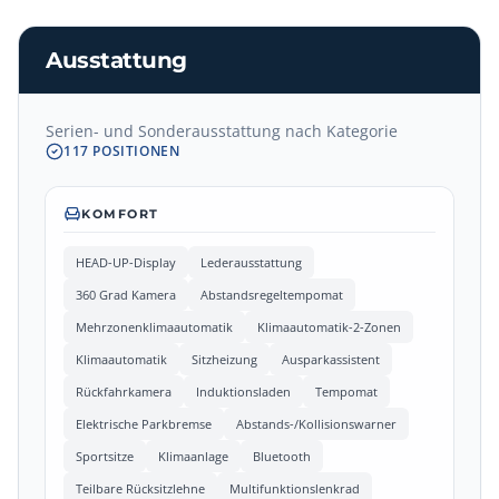
Ausstattung
Serien- und Sonderausstattung nach Kategorie
117
POSITIONEN
KOMFORT
HEAD-UP-Display
Lederausstattung
360 Grad Kamera
Abstandsregeltempomat
Mehrzonenklimaautomatik
Klimaautomatik-2-Zonen
Klimaautomatik
Sitzheizung
Ausparkassistent
Rückfahrkamera
Induktionsladen
Tempomat
Elektrische Parkbremse
Abstands-/Kollisionswarner
Sportsitze
Klimaanlage
Bluetooth
Teilbare Rücksitzlehne
Multifunktionslenkrad