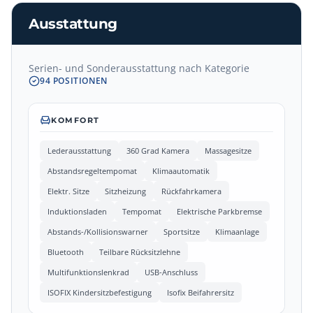
Ausstattung
Serien- und Sonderausstattung nach Kategorie
94
POSITIONEN
KOMFORT
Lederausstattung
360 Grad Kamera
Massagesitze
Abstandsregeltempomat
Klimaautomatik
Elektr. Sitze
Sitzheizung
Rückfahrkamera
Induktionsladen
Tempomat
Elektrische Parkbremse
Abstands-/Kollisionswarner
Sportsitze
Klimaanlage
Bluetooth
Teilbare Rücksitzlehne
Multifunktionslenkrad
USB-Anschluss
ISOFIX Kindersitzbefestigung
Isofix Beifahrersitz