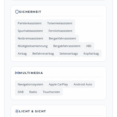
SICHERHEIT
Parklenkassistent
Totwinkelassistent
Spurhalteassistent
Fernlichtassistent
Notbremsassistent
Berganfahrassistent
Müdigkeitserkennung
Bergabfahrassistent
ABS
Airbag
Beifahrerairbag
Seitenairbags
Kopfairbag
MULTIMEDIA
Navigationssystem
Apple CarPlay
Android Auto
DAB
Radio
Touchscreen
LICHT & SICHT