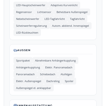
LED-Hauptscheinwerfer
Adaptives Kurvenlicht
Regensensor
Lichtsensor
Beheizbare Außenspiegel
Nebelscheinwerfer
LED-Tagfahrlicht
Tagfahrlicht
Scheinwerferregulierung
Autom. abblend. Innenspiegel
LED-Rückleuchten
AUSSEN
Sportpaket
Abnehmbare Anhängerkupplung
Anhängerkupplung
Elektr. Panoramadach
Panoramadach
Schiebedach
Alufelgen
Elektr. Außenspiegel
Dachreling
Spoiler
Außenspiegel el. anklappbar
INNENAUSSTATTUNG