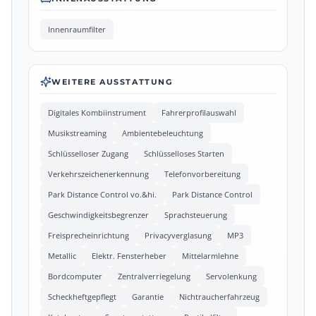
Innenraumfilter
WEITERE AUSSTATTUNG
Digitales Kombiinstrument
Fahrerprofilauswahl
Musikstreaming
Ambientebeleuchtung
Schlüsselloser Zugang
Schlüsselloses Starten
Verkehrszeichenerkennung
Telefonvorbereitung
Park Distance Control vo.&hi.
Park Distance Control
Geschwindigkeitsbegrenzer
Sprachsteuerung
Freisprecheinrichtung
Privacyverglasung
MP3
Metallic
Elektr. Fensterheber
Mittelarmlehne
Bordcomputer
Zentralverriegelung
Servolenkung
Scheckheftgepflegt
Garantie
Nichtraucherfahrzeug