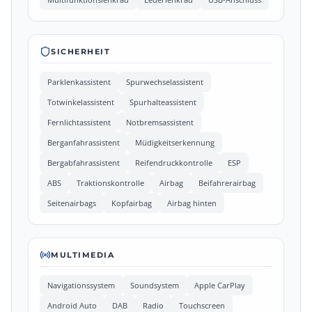
SICHERHEIT
Parklenkassistent
Spurwechselassistent
Totwinkelassistent
Spurhalteassistent
Fernlichtassistent
Notbremsassistent
Berganfahrassistent
Müdigkeitserkennung
Bergabfahrassistent
Reifendruckkontrolle
ESP
ABS
Traktionskontrolle
Airbag
Beifahrerairbag
Seitenairbags
Kopfairbag
Airbag hinten
MULTIMEDIA
Navigationssystem
Soundsystem
Apple CarPlay
Android Auto
DAB
Radio
Touchscreen