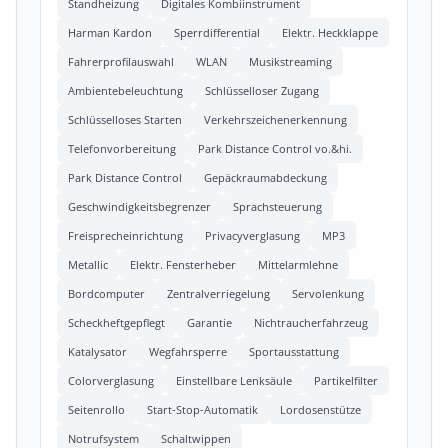
Standheizung
Digitales Kombiinstrument
Harman Kardon
Sperrdifferential
Elektr. Heckklappe
Fahrerprofilauswahl
WLAN
Musikstreaming
Ambientebeleuchtung
Schlüsselloser Zugang
Schlüsselloses Starten
Verkehrszeichenerkennung
Telefonvorbereitung
Park Distance Control vo.&hi.
Park Distance Control
Gepäckraumabdeckung
Geschwindigkeitsbegrenzer
Sprachsteuerung
Freisprecheinrichtung
Privacyverglasung
MP3
Metallic
Elektr. Fensterheber
Mittelarmlehne
Bordcomputer
Zentralverriegelung
Servolenkung
Scheckheftgepflegt
Garantie
Nichtraucherfahrzeug
Katalysator
Wegfahrsperre
Sportausstattung
Colorverglasung
Einstellbare Lenksäule
Partikelfilter
Seitenrollo
Start-Stop-Automatik
Lordosenstütze
Notrufsystem
Schaltwippen