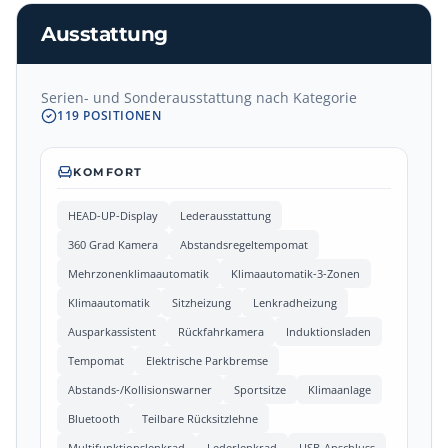
Ausstattung
Serien- und Sonderausstattung nach Kategorie
119
POSITIONEN
KOMFORT
HEAD-UP-Display
Lederausstattung
360 Grad Kamera
Abstandsregeltempomat
Mehrzonenklimaautomatik
Klimaautomatik-3-Zonen
Klimaautomatik
Sitzheizung
Lenkradheizung
Ausparkassistent
Rückfahrkamera
Induktionsladen
Tempomat
Elektrische Parkbremse
Abstands-/Kollisionswarner
Sportsitze
Klimaanlage
Bluetooth
Teilbare Rücksitzlehne
Multifunktionslenkrad
Lederlenkrad
USB-Anschluss