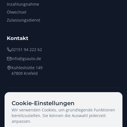
Inzahlungnahme
Ölwechsel
Zulassungsdienst
Kontakt
02151 94 222 62
info@gsauto.de
Kuhleshütte 149
47809 Krefeld
©
2026
GS Automobile Rheinland GmbH. Alle Rechte vorbehalten.
0
Besucher gerade online
Cookie-Einstellungen
Cookies
Impressum
Datenschutz
Haftungsausschluss
Wir verwenden Cookies, um grundlegende Funktionen
bereitzustellen. Sie können die Auswahl jederzeit
anpassen.