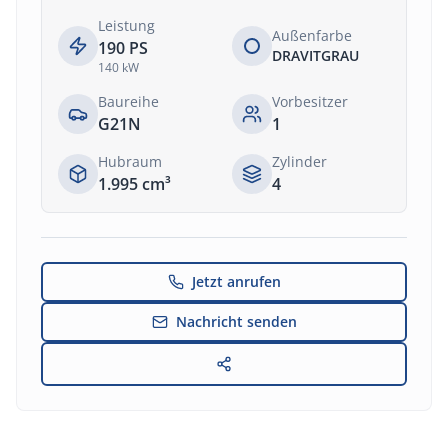
Leistung
Außenfarbe
190
PS
DRAVITGRAU
140
kW
Baureihe
Vorbesitzer
G21N
1
Hubraum
Zylinder
1.995
cm³
4
Jetzt anrufen
Nachricht senden