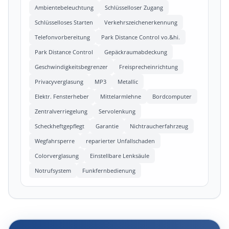
Ambientebeleuchtung
Schlüsselloser Zugang
Schlüsselloses Starten
Verkehrszeichenerkennung
Telefonvorbereitung
Park Distance Control vo.&hi.
Park Distance Control
Gepäckraumabdeckung
Geschwindigkeitsbegrenzer
Freisprecheinrichtung
Privacyverglasung
MP3
Metallic
Elektr. Fensterheber
Mittelarmlehne
Bordcomputer
Zentralverriegelung
Servolenkung
Scheckheftgepflegt
Garantie
Nichtraucherfahrzeug
Wegfahrsperre
reparierter Unfallschaden
Colorverglasung
Einstellbare Lenksäule
Notrufsystem
Funkfernbedienung