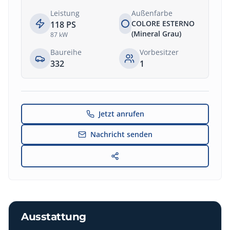
Leistung
Außenfarbe
COLORE ESTERNO
118
PS
(Mineral Grau)
87
kW
Baureihe
Vorbesitzer
332
1
Jetzt anrufen
Nachricht senden
Ausstattung