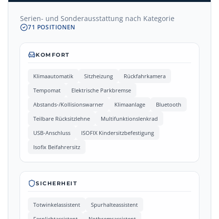
Serien- und Sonderausstattung nach Kategorie
71
POSITIONEN
KOMFORT
Klimaautomatik
Sitzheizung
Rückfahrkamera
Tempomat
Elektrische Parkbremse
Abstands-/Kollisionswarner
Klimaanlage
Bluetooth
Teilbare Rücksitzlehne
Multifunktionslenkrad
USB-Anschluss
ISOFIX Kindersitzbefestigung
Isofix Beifahrersitz
SICHERHEIT
Totwinkelassistent
Spurhalteassistent
Fernlichtassistent
Notbremsassistent