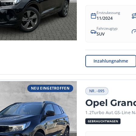
Erstzulassung
11/2024
Fahrzeugtyp
SUV
Inzahlungnahme
NEU EINGETROFFEN
NR.
-095
Opel Gran
1.2Turbo Aut.GS-Line Na
GEBRAUCHTWAGEN