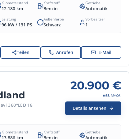
Kilometerstand
Kraftstoff
Getriebe
12.180
km
Benzin
Automatik
Leistung
Außenfarbe
Vorbesitzer
96 kW /
131
PS
Schwarz
1
Teilen
Anrufen
E-Mail
20.900
€
dland
inkl. MwSt.
avi 360°LED 18''
Details ansehen
Kilometerstand
Kraftstoff
Getriebe
13.886
km
Benzin
Automatik