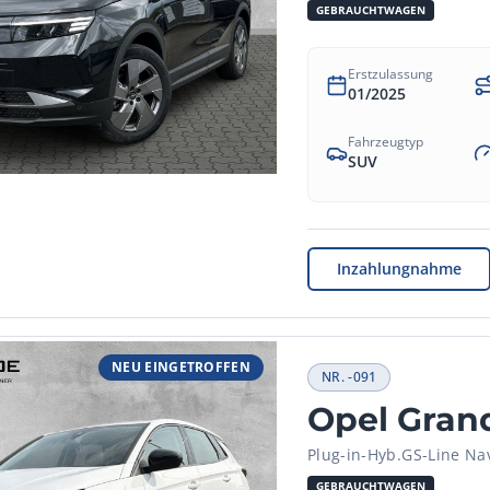
GEBRAUCHTWAGEN
Erstzulassung
01/2025
Fahrzeugtyp
SUV
Inzahlungnahme
NEU EINGETROFFEN
NR.
-091
Opel Gran
Plug-in-Hyb.GS-Line Na
GEBRAUCHTWAGEN