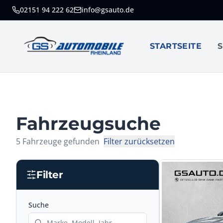
02151 94 222 62
info@gsauto.de
GS AUTOMOBILE
RHEINLAND
STARTSEITE
S
Fahrzeugsuche
5
Fahrzeuge
gefunden
Filter zurücksetzen
Filter
Suche