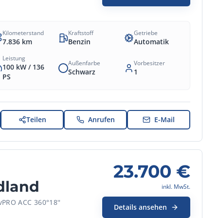
Kilometerstand
Kraftstoff
Getriebe
7.836
km
Benzin
Automatik
Leistung
Außenfarbe
Vorbesitzer
100 kW /
136
Schwarz
1
PS
Teilen
Anrufen
E-Mail
23.700
€
dland
inkl. MwSt.
vPRO ACC 360°18''
Details ansehen