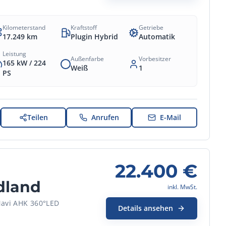
Kilometerstand
Kraftstoff
Getriebe
17.249
km
Plugin Hybrid
Automatik
Leistung
Außenfarbe
Vorbesitzer
165 kW /
224
Weiß
1
PS
Teilen
Anrufen
E-Mail
22.400
€
dland
inkl. MwSt.
Navi AHK 360°LED
Details ansehen