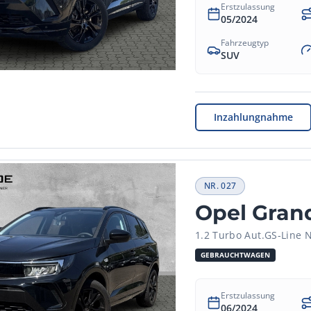
Erstzulassung
05/2024
Fahrzeugtyp
SUV
Inzahlungnahme
NR.
027
Opel Gran
1.2 Turbo Aut.GS-Line N
GEBRAUCHTWAGEN
Erstzulassung
06/2024