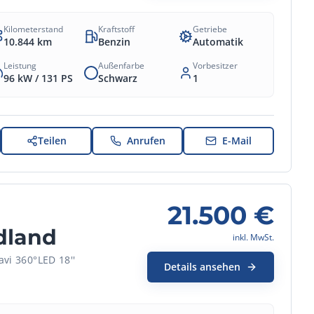
Kilometerstand
Kraftstoff
Getriebe
10.844
km
Benzin
Automatik
Leistung
Außenfarbe
Vorbesitzer
96 kW /
131
PS
Schwarz
1
Teilen
Anrufen
E-Mail
21.500
€
dland
inkl. MwSt.
vi 360°LED 18''
Details ansehen