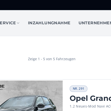
ERVICE
INZAHLUNGNAHME
UNTERNEHME
Zeige
1
-
5
von
5
Fahrzeugen
NR.
291
Opel Gran
1.2 Neues-Mod Navi AC