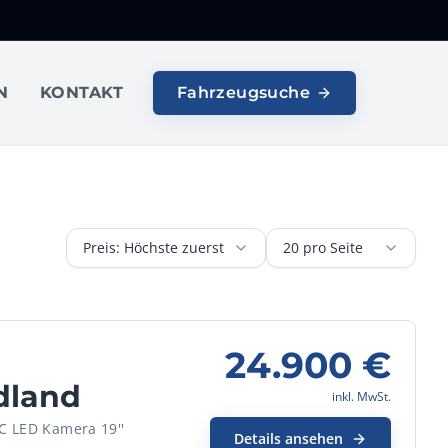
N
KONTAKT
Fahrzeugsuche
Preis: Höchste zuerst
20 pro Seite
24.900
€
dland
inkl. MwSt.
C LED Kamera 19''
Details ansehen