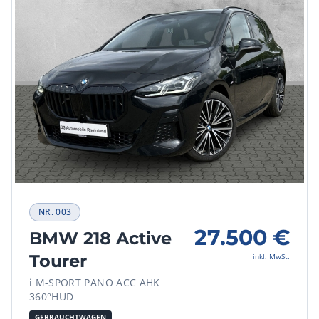
NR.
003
27.500
€
BMW 218 Active
Tourer
inkl. MwSt.
i M-SPORT PANO ACC AHK
360°HUD
GEBRAUCHTWAGEN