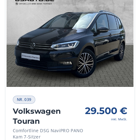
NR.
039
29.500
€
Volkswagen
Touran
inkl. MwSt.
Comfortline DSG NaviPRO PANO
Kam 7-Sitzer