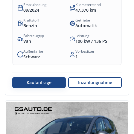
Erstzulassung
Kilometerstand
09/2024
47.370
km
Kraftstoff
Getriebe
Benzin
Automatik
Fahrzeugtyp
Leistung
Van
100 kW /
136
PS
Außenfarbe
Vorbesitzer
Schwarz
1
Kaufanfrage
Inzahlungnahme