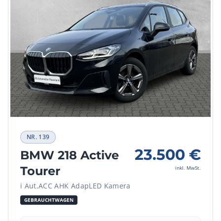
NR.
139
23.500
€
BMW 218 Active
Tourer
inkl. MwSt.
i Aut.ACC AHK AdapLED Kamera
GEBRAUCHTWAGEN